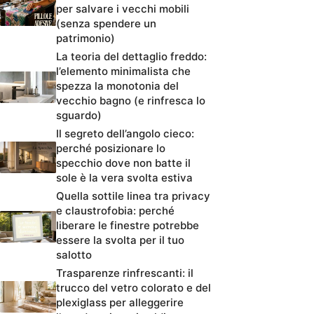
per salvare i vecchi mobili
(senza spendere un
patrimonio)
La teoria del dettaglio freddo:
l’elemento minimalista che
spezza la monotonia del
vecchio bagno (e rinfresca lo
sguardo)
Il segreto dell’angolo cieco:
perché posizionare lo
specchio dove non batte il
sole è la vera svolta estiva
Quella sottile linea tra privacy
e claustrofobia: perché
liberare le finestre potrebbe
essere la svolta per il tuo
salotto
Trasparenze rinfrescanti: il
trucco del vetro colorato e del
plexiglass per alleggerire