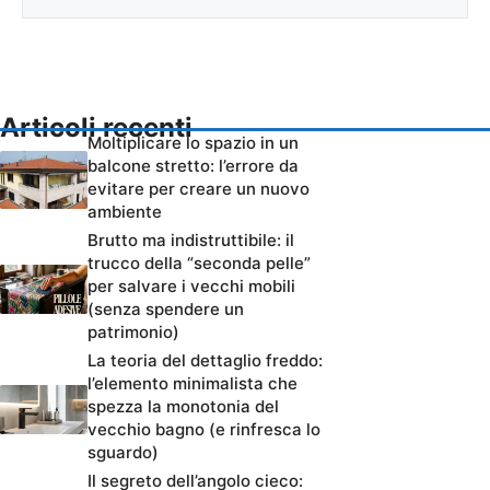
Articoli recenti
Moltiplicare lo spazio in un
balcone stretto: l’errore da
evitare per creare un nuovo
ambiente
Brutto ma indistruttibile: il
trucco della “seconda pelle”
per salvare i vecchi mobili
(senza spendere un
patrimonio)
La teoria del dettaglio freddo:
l’elemento minimalista che
spezza la monotonia del
vecchio bagno (e rinfresca lo
sguardo)
Il segreto dell’angolo cieco: