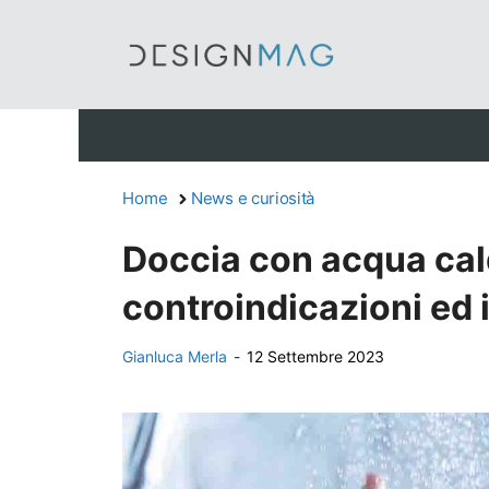
Vai
al
contenuto
Home
News e curiosità
Doccia con acqua cald
controindicazioni ed i
Gianluca Merla
-
12 Settembre 2023