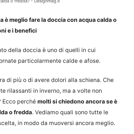
alda o fredda? - Designmag.it
a è meglio fare la doccia con acqua calda o
i e i benefici
to della doccia è uno di quelli in cui
iornate particolarmente calde e afose.
 di più o di avere dolori alla schiena. Che
e rilassanti in inverno, ma a volte non
te? Ecco perché
molti si chiedono ancora se è
lda o fredda
. Vediamo quali sono tutte le
i scelta, in modo da muoversi ancora meglio.