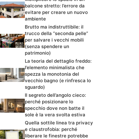
balcone stretto: l’errore da
evitare per creare un nuovo
ambiente
Brutto ma indistruttibile: il
trucco della “seconda pelle”
per salvare i vecchi mobili
(senza spendere un
patrimonio)
La teoria del dettaglio freddo:
l’elemento minimalista che
spezza la monotonia del
vecchio bagno (e rinfresca lo
sguardo)
Il segreto dell’angolo cieco:
perché posizionare lo
specchio dove non batte il
sole è la vera svolta estiva
Quella sottile linea tra privacy
e claustrofobia: perché
liberare le finestre potrebbe