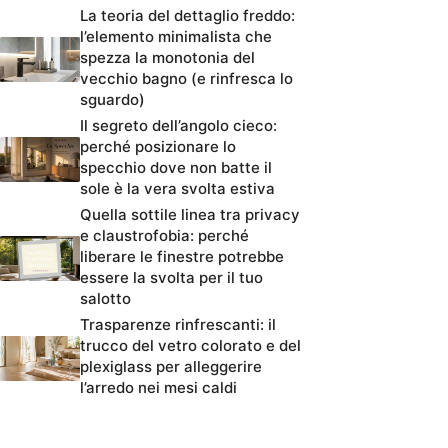
La teoria del dettaglio freddo:
l’elemento minimalista che
spezza la monotonia del
vecchio bagno (e rinfresca lo
sguardo)
Il segreto dell’angolo cieco:
perché posizionare lo
specchio dove non batte il
sole è la vera svolta estiva
Quella sottile linea tra privacy
e claustrofobia: perché
liberare le finestre potrebbe
essere la svolta per il tuo
salotto
Trasparenze rinfrescanti: il
trucco del vetro colorato e del
plexiglass per alleggerire
l’arredo nei mesi caldi