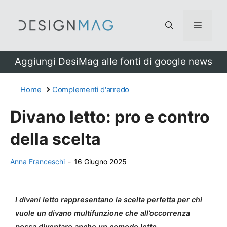
Vai
al
Menu
contenuto
Aggiungi DesiMag alle fonti di google news
Home
Complementi d'arredo
Divano letto: pro e contro
della scelta
Anna Franceschi
-
16 Giugno 2025
I divani letto rappresentano la scelta perfetta per chi
vuole un divano multifunzione che all’occorrenza
possa diventare anche un comodo letto