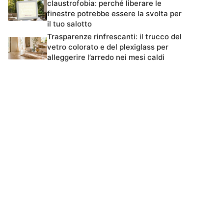
claustrofobia: perché liberare le
finestre potrebbe essere la svolta per
il tuo salotto
Trasparenze rinfrescanti: il trucco del
vetro colorato e del plexiglass per
alleggerire l’arredo nei mesi caldi