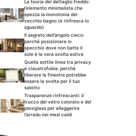
La teoria del dettaglio freddo:
l’elemento minimalista che
spezza la monotonia del
vecchio bagno (e rinfresca lo
sguardo)
Il segreto dell’angolo cieco:
perché posizionare lo
specchio dove non batte il
sole è la vera svolta estiva
Quella sottile linea tra privacy
e claustrofobia: perché
liberare le finestre potrebbe
essere la svolta per il tuo
salotto
Trasparenze rinfrescanti: il
trucco del vetro colorato e del
plexiglass per alleggerire
l’arredo nei mesi caldi