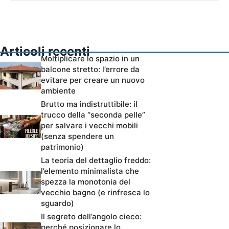
Articoli recenti
Moltiplicare lo spazio in un
balcone stretto: l’errore da
evitare per creare un nuovo
ambiente
Brutto ma indistruttibile: il
trucco della “seconda pelle”
per salvare i vecchi mobili
(senza spendere un
patrimonio)
La teoria del dettaglio freddo:
l’elemento minimalista che
spezza la monotonia del
vecchio bagno (e rinfresca lo
sguardo)
Il segreto dell’angolo cieco:
perché posizionare lo