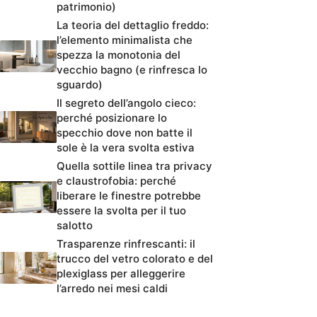
patrimonio)
La teoria del dettaglio freddo:
l’elemento minimalista che
spezza la monotonia del
vecchio bagno (e rinfresca lo
sguardo)
Il segreto dell’angolo cieco:
perché posizionare lo
specchio dove non batte il
sole è la vera svolta estiva
Quella sottile linea tra privacy
e claustrofobia: perché
liberare le finestre potrebbe
essere la svolta per il tuo
salotto
Trasparenze rinfrescanti: il
trucco del vetro colorato e del
plexiglass per alleggerire
l’arredo nei mesi caldi