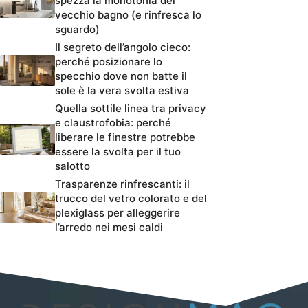
spezza la monotonia del
vecchio bagno (e rinfresca lo
sguardo)
Il segreto dell’angolo cieco:
perché posizionare lo
specchio dove non batte il
sole è la vera svolta estiva
Quella sottile linea tra privacy
e claustrofobia: perché
liberare le finestre potrebbe
essere la svolta per il tuo
salotto
Trasparenze rinfrescanti: il
trucco del vetro colorato e del
plexiglass per alleggerire
l’arredo nei mesi caldi