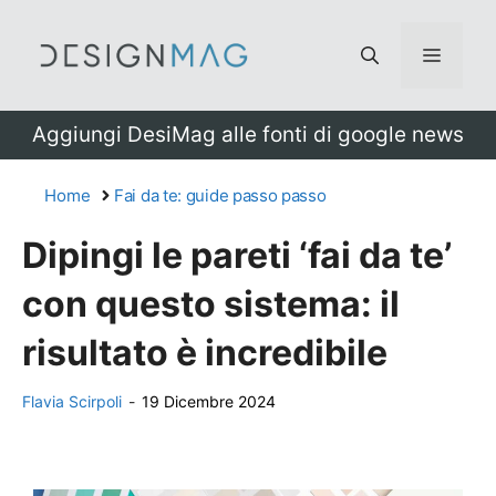
Vai
al
Menu
contenuto
Aggiungi DesiMag alle fonti di google news
Home
Fai da te: guide passo passo
Dipingi le pareti ‘fai da te’
con questo sistema: il
risultato è incredibile
Flavia Scirpoli
-
19 Dicembre 2024