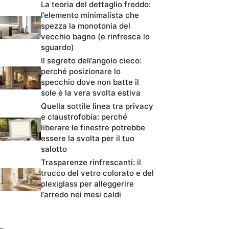
La teoria del dettaglio freddo:
l’elemento minimalista che
spezza la monotonia del
vecchio bagno (e rinfresca lo
sguardo)
Il segreto dell’angolo cieco:
perché posizionare lo
specchio dove non batte il
sole è la vera svolta estiva
Quella sottile linea tra privacy
e claustrofobia: perché
liberare le finestre potrebbe
essere la svolta per il tuo
salotto
Trasparenze rinfrescanti: il
trucco del vetro colorato e del
plexiglass per alleggerire
l’arredo nei mesi caldi