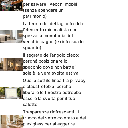
per salvare i vecchi mobili
(senza spendere un
patrimonio)
La teoria del dettaglio freddo:
l’elemento minimalista che
spezza la monotonia del
vecchio bagno (e rinfresca lo
sguardo)
Il segreto dell’angolo cieco:
perché posizionare lo
specchio dove non batte il
sole è la vera svolta estiva
Quella sottile linea tra privacy
e claustrofobia: perché
liberare le finestre potrebbe
essere la svolta per il tuo
salotto
Trasparenze rinfrescanti: il
trucco del vetro colorato e del
plexiglass per alleggerire