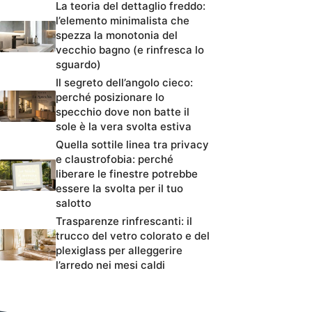
La teoria del dettaglio freddo:
l’elemento minimalista che
spezza la monotonia del
vecchio bagno (e rinfresca lo
sguardo)
Il segreto dell’angolo cieco:
perché posizionare lo
specchio dove non batte il
sole è la vera svolta estiva
Quella sottile linea tra privacy
e claustrofobia: perché
liberare le finestre potrebbe
essere la svolta per il tuo
salotto
Trasparenze rinfrescanti: il
trucco del vetro colorato e del
plexiglass per alleggerire
l’arredo nei mesi caldi