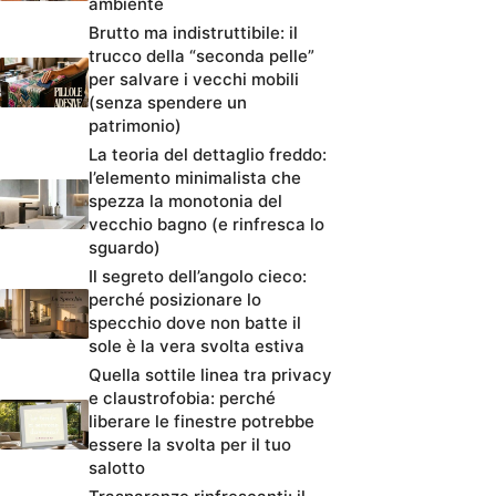
ambiente
Brutto ma indistruttibile: il
trucco della “seconda pelle”
per salvare i vecchi mobili
(senza spendere un
patrimonio)
La teoria del dettaglio freddo:
l’elemento minimalista che
spezza la monotonia del
vecchio bagno (e rinfresca lo
sguardo)
Il segreto dell’angolo cieco:
perché posizionare lo
specchio dove non batte il
sole è la vera svolta estiva
Quella sottile linea tra privacy
e claustrofobia: perché
liberare le finestre potrebbe
essere la svolta per il tuo
salotto