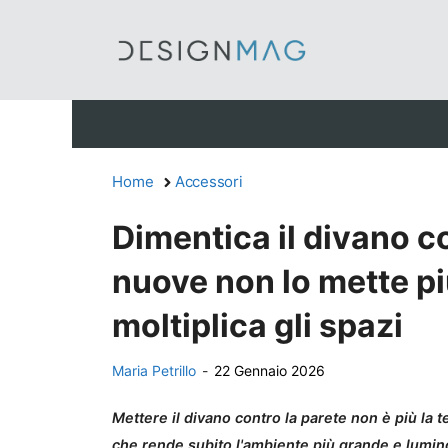
Vai
al
contenuto
Home
Accessori
Dimentica il divano co
nuove non lo mette pi
moltiplica gli spazi
Maria Petrillo
-
22 Gennaio 2026
Mettere il divano contro la parete non è più la 
che rende subito l'ambiente più grande e lumin