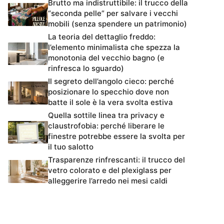
Brutto ma indistruttibile: il trucco della
“seconda pelle” per salvare i vecchi
mobili (senza spendere un patrimonio)
La teoria del dettaglio freddo:
l’elemento minimalista che spezza la
monotonia del vecchio bagno (e
rinfresca lo sguardo)
Il segreto dell’angolo cieco: perché
posizionare lo specchio dove non
batte il sole è la vera svolta estiva
Quella sottile linea tra privacy e
claustrofobia: perché liberare le
finestre potrebbe essere la svolta per
il tuo salotto
Trasparenze rinfrescanti: il trucco del
vetro colorato e del plexiglass per
alleggerire l’arredo nei mesi caldi