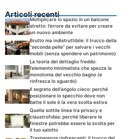
Articoli recenti
Moltiplicare lo spazio in un balcone
stretto: l’errore da evitare per creare
un nuovo ambiente
Brutto ma indistruttibile: il trucco della
“seconda pelle” per salvare i vecchi
mobili (senza spendere un patrimonio)
La teoria del dettaglio freddo:
l’elemento minimalista che spezza la
monotonia del vecchio bagno (e
rinfresca lo sguardo)
Il segreto dell’angolo cieco: perché
posizionare lo specchio dove non
batte il sole è la vera svolta estiva
Quella sottile linea tra privacy e
claustrofobia: perché liberare le
finestre potrebbe essere la svolta per
il tuo salotto
Trasparenze rinfrescanti: il trucco del