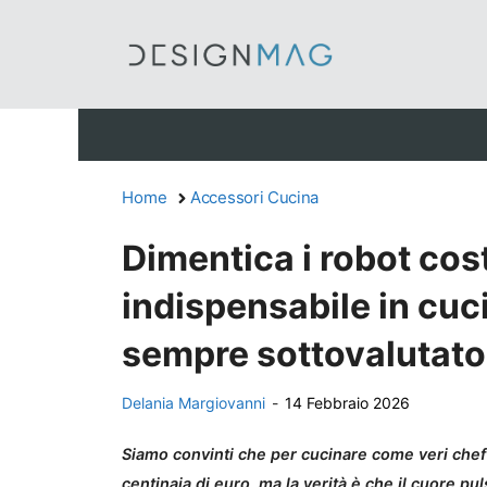
Vai
al
contenuto
Home
Accessori Cucina
Dimentica i robot cos
indispensabile in cuc
sempre sottovalutato
Delania Margiovanni
-
14 Febbraio 2026
Siamo convinti che per cucinare come veri chef 
centinaia di euro, ma la verità è che il cuore 