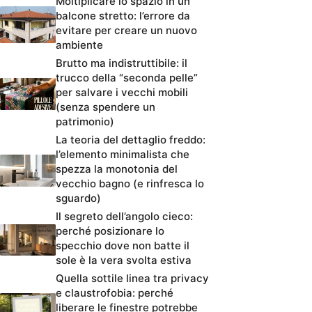
Moltiplicare lo spazio in un
balcone stretto: l’errore da
evitare per creare un nuovo
ambiente
Brutto ma indistruttibile: il
trucco della “seconda pelle”
per salvare i vecchi mobili
(senza spendere un
patrimonio)
La teoria del dettaglio freddo:
l’elemento minimalista che
spezza la monotonia del
vecchio bagno (e rinfresca lo
sguardo)
Il segreto dell’angolo cieco:
perché posizionare lo
specchio dove non batte il
sole è la vera svolta estiva
Quella sottile linea tra privacy
e claustrofobia: perché
liberare le finestre potrebbe