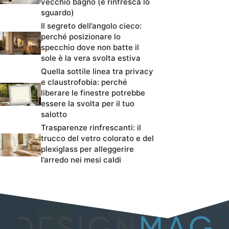
vecchio bagno (e rinfresca lo
sguardo)
Il segreto dell’angolo cieco:
perché posizionare lo
specchio dove non batte il
sole è la vera svolta estiva
Quella sottile linea tra privacy
e claustrofobia: perché
liberare le finestre potrebbe
essere la svolta per il tuo
salotto
Trasparenze rinfrescanti: il
trucco del vetro colorato e del
plexiglass per alleggerire
l’arredo nei mesi caldi