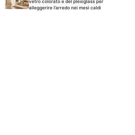
vetro colorato e del plexiglass per
alleggerire l’arredo nei mesi caldi