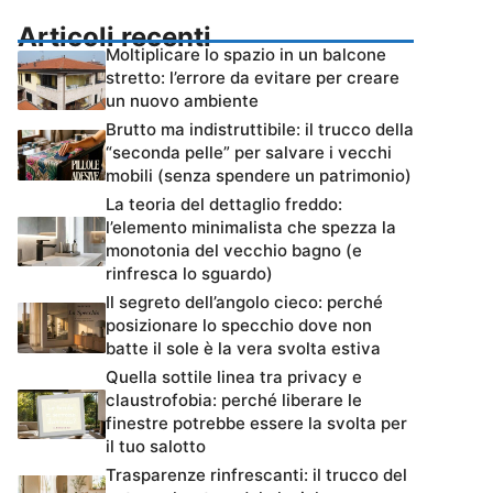
Articoli recenti
Moltiplicare lo spazio in un balcone
stretto: l’errore da evitare per creare
un nuovo ambiente
Brutto ma indistruttibile: il trucco della
“seconda pelle” per salvare i vecchi
mobili (senza spendere un patrimonio)
La teoria del dettaglio freddo:
l’elemento minimalista che spezza la
monotonia del vecchio bagno (e
rinfresca lo sguardo)
Il segreto dell’angolo cieco: perché
posizionare lo specchio dove non
batte il sole è la vera svolta estiva
Quella sottile linea tra privacy e
claustrofobia: perché liberare le
finestre potrebbe essere la svolta per
il tuo salotto
Trasparenze rinfrescanti: il trucco del