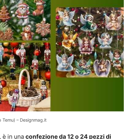
to Temu) – Designmag.it
 è in una
confezione da 12 o 24 pezzi di