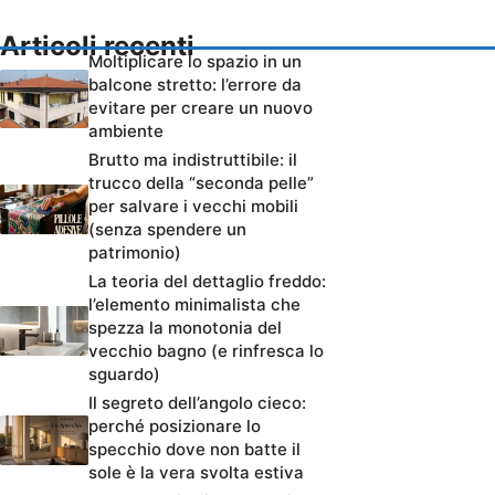
Articoli recenti
Moltiplicare lo spazio in un
balcone stretto: l’errore da
evitare per creare un nuovo
ambiente
Brutto ma indistruttibile: il
trucco della “seconda pelle”
per salvare i vecchi mobili
(senza spendere un
patrimonio)
La teoria del dettaglio freddo:
l’elemento minimalista che
spezza la monotonia del
vecchio bagno (e rinfresca lo
sguardo)
Il segreto dell’angolo cieco:
perché posizionare lo
specchio dove non batte il
sole è la vera svolta estiva