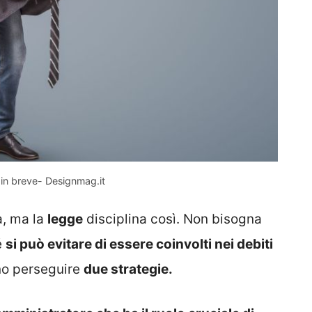
 in breve- Designmag.it
a, ma la
legge
disciplina così. Non bisogna
é
si può evitare di essere coinvolti nei debiti
no perseguire
due strategie.