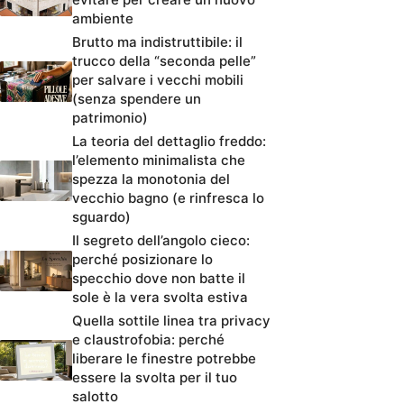
ambiente
Brutto ma indistruttibile: il
trucco della “seconda pelle”
per salvare i vecchi mobili
(senza spendere un
patrimonio)
La teoria del dettaglio freddo:
l’elemento minimalista che
spezza la monotonia del
vecchio bagno (e rinfresca lo
sguardo)
Il segreto dell’angolo cieco:
perché posizionare lo
specchio dove non batte il
sole è la vera svolta estiva
Quella sottile linea tra privacy
e claustrofobia: perché
liberare le finestre potrebbe
essere la svolta per il tuo
salotto