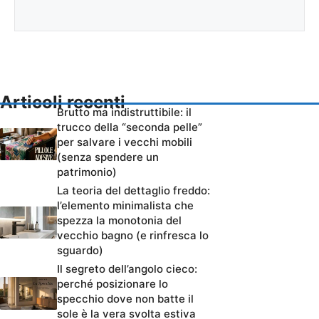
Articoli recenti
Brutto ma indistruttibile: il
trucco della “seconda pelle”
per salvare i vecchi mobili
(senza spendere un
patrimonio)
La teoria del dettaglio freddo:
l’elemento minimalista che
spezza la monotonia del
vecchio bagno (e rinfresca lo
sguardo)
Il segreto dell’angolo cieco:
perché posizionare lo
specchio dove non batte il
sole è la vera svolta estiva