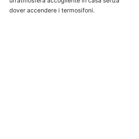
un’atmosfera accogliente in casa senza
dover accendere i termosifoni.