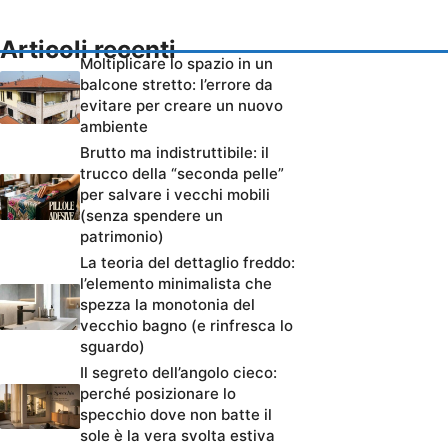
Articoli recenti
Moltiplicare lo spazio in un
balcone stretto: l’errore da
evitare per creare un nuovo
ambiente
Brutto ma indistruttibile: il
trucco della “seconda pelle”
per salvare i vecchi mobili
(senza spendere un
patrimonio)
La teoria del dettaglio freddo:
l’elemento minimalista che
spezza la monotonia del
vecchio bagno (e rinfresca lo
sguardo)
Il segreto dell’angolo cieco:
perché posizionare lo
specchio dove non batte il
sole è la vera svolta estiva