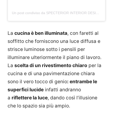
Un post condiviso da SPECTERIOR INTERIOR DESIGN PVT LTD (@specterior_designs)
La
cucina è ben illuminata
, con faretti al
soffitto che forniscono una luce diffusa e
strisce luminose sotto i pensili per
illuminare ulteriormente il piano di lavoro.
La
scelta di un rivestimento chiaro
per la
cucina e di una pavimentazione chiara
sono il vero tocco di genio
: entrambe le
superfici lucide
infatti andranno
a
riflettere la luce
, dando così l’illusione
che lo spazio sia più ampio.