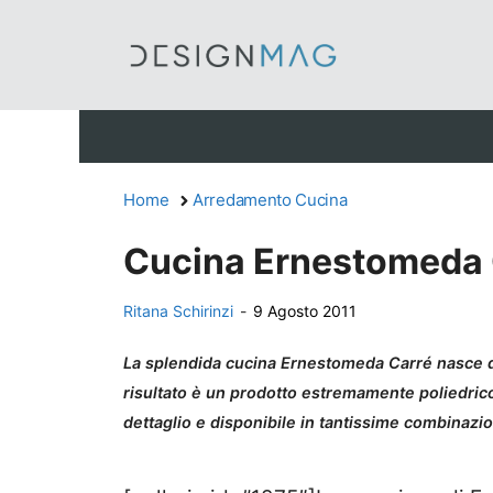
Vai
al
contenuto
Home
Arredamento Cucina
Cucina Ernestomeda C
Ritana Schirinzi
-
9 Agosto 2011
La splendida cucina Ernestomeda Carré nasce do
risultato è un prodotto estremamente poliedrico
dettaglio e disponibile in tantissime combinazion