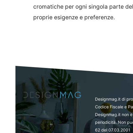
cromatiche per ogni singola parte del
proprie esigenze e preferenze.
Designmag.it di pr
Codice Fiscale e Pa
Designmag.it non è 
periodicità. Non può
62 del 07.03.2001