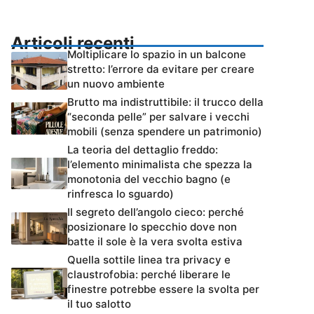
Articoli recenti
Moltiplicare lo spazio in un balcone
stretto: l’errore da evitare per creare
un nuovo ambiente
Brutto ma indistruttibile: il trucco della
“seconda pelle” per salvare i vecchi
mobili (senza spendere un patrimonio)
La teoria del dettaglio freddo:
l’elemento minimalista che spezza la
monotonia del vecchio bagno (e
rinfresca lo sguardo)
Il segreto dell’angolo cieco: perché
posizionare lo specchio dove non
batte il sole è la vera svolta estiva
Quella sottile linea tra privacy e
claustrofobia: perché liberare le
finestre potrebbe essere la svolta per
il tuo salotto