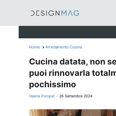
Vai
al
contenuto
Home
Arredamento Cucina
Cucina datata, non s
puoi rinnovarla total
pochissimo
Valeria Poropat
-
26 Settembre 2024