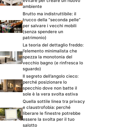
evitare per creare un nuovo
ambiente
Brutto ma indistruttibile: il
trucco della “seconda pelle”
per salvare i vecchi mobili
(senza spendere un
patrimonio)
La teoria del dettaglio freddo:
l’elemento minimalista che
spezza la monotonia del
vecchio bagno (e rinfresca lo
sguardo)
Il segreto dell’angolo cieco:
perché posizionare lo
specchio dove non batte il
sole è la vera svolta estiva
Quella sottile linea tra privacy
e claustrofobia: perché
liberare le finestre potrebbe
essere la svolta per il tuo
salotto