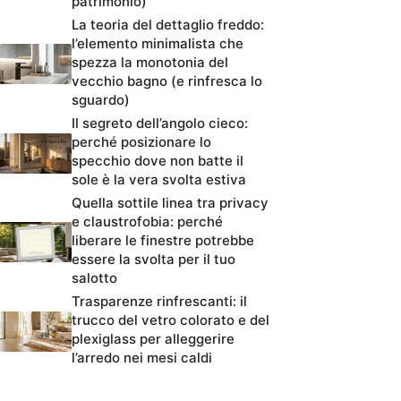
patrimonio)
La teoria del dettaglio freddo:
l’elemento minimalista che
spezza la monotonia del
vecchio bagno (e rinfresca lo
sguardo)
Il segreto dell’angolo cieco:
perché posizionare lo
specchio dove non batte il
sole è la vera svolta estiva
Quella sottile linea tra privacy
e claustrofobia: perché
liberare le finestre potrebbe
essere la svolta per il tuo
salotto
Trasparenze rinfrescanti: il
trucco del vetro colorato e del
plexiglass per alleggerire
l’arredo nei mesi caldi