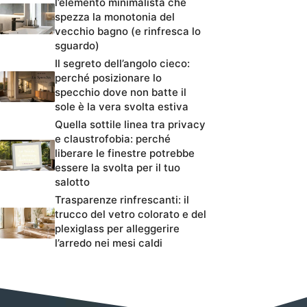
l’elemento minimalista che
spezza la monotonia del
vecchio bagno (e rinfresca lo
sguardo)
Il segreto dell’angolo cieco:
perché posizionare lo
specchio dove non batte il
sole è la vera svolta estiva
Quella sottile linea tra privacy
e claustrofobia: perché
liberare le finestre potrebbe
essere la svolta per il tuo
salotto
Trasparenze rinfrescanti: il
trucco del vetro colorato e del
plexiglass per alleggerire
l’arredo nei mesi caldi