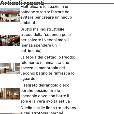
Articoli recenti
Moltiplicare lo spazio in un
balcone stretto: l’errore da
evitare per creare un nuovo
ambiente
Brutto ma indistruttibile: il
trucco della “seconda pelle”
per salvare i vecchi mobili
(senza spendere un
patrimonio)
La teoria del dettaglio freddo:
l’elemento minimalista che
spezza la monotonia del
vecchio bagno (e rinfresca lo
sguardo)
Il segreto dell’angolo cieco:
perché posizionare lo
specchio dove non batte il
sole è la vera svolta estiva
Quella sottile linea tra privacy
e claustrofobia: perché