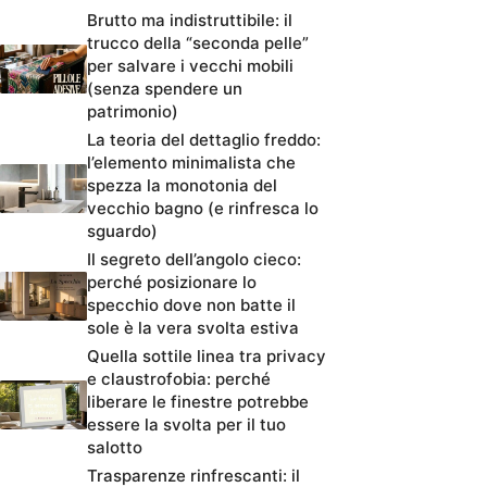
Brutto ma indistruttibile: il
trucco della “seconda pelle”
per salvare i vecchi mobili
(senza spendere un
patrimonio)
La teoria del dettaglio freddo:
l’elemento minimalista che
spezza la monotonia del
vecchio bagno (e rinfresca lo
sguardo)
Il segreto dell’angolo cieco:
perché posizionare lo
specchio dove non batte il
sole è la vera svolta estiva
Quella sottile linea tra privacy
e claustrofobia: perché
liberare le finestre potrebbe
essere la svolta per il tuo
salotto
Trasparenze rinfrescanti: il