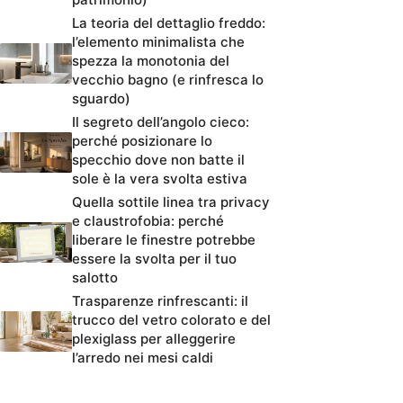
La teoria del dettaglio freddo:
l’elemento minimalista che
spezza la monotonia del
vecchio bagno (e rinfresca lo
sguardo)
Il segreto dell’angolo cieco:
perché posizionare lo
specchio dove non batte il
sole è la vera svolta estiva
Quella sottile linea tra privacy
e claustrofobia: perché
liberare le finestre potrebbe
essere la svolta per il tuo
salotto
Trasparenze rinfrescanti: il
trucco del vetro colorato e del
plexiglass per alleggerire
l’arredo nei mesi caldi