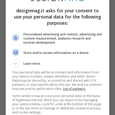
assicurarsi che non si sia già full altrove
.
designmag.it asks for your consent to
Da un punto di vista climatico
, invece,
le
use your personal data for the following
purposes:
temperature sono ancora miti
,
decisamente più calde rispetto all’inverno
Personalised advertising and content, advertising and
content measurement, audience research and
e questo consentirà – nel caso in cui si
services development
decida di ritinteggiare o addirittura rifare
Store and/or access information on a device
gli intonaci – di avere ancora il clima
Learn more
necessario affinché tutto si asciughi bene.
Your personal data will be processed and information from
Il periodo autunnale, inoltre, sembra che
your device (cookies, unique identifiers, and other device
data) may be stored by, accessed by and shared with 319
sia più vantaggioso da un punto di vista
partners, or used specifically by this site. We and our partners
may use precise geolocation data.
List of partners.
economico perché le aziende di
Some vendors may process your personal data on the basis
rivestimenti o comunque specializzate
of legitimate interest, which you can object to by managing
your options below. Look for a link at the bottom of this page
nell’edilizia, potrebbero avere giacenze
or in the site menu to manage or withdraw consent in privacy
and cookie settings.
che venderanno in offerta.