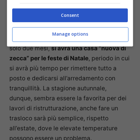
Consent
Decidere di dedicarsi alla ristrutturazione
di casa in autunno comporterà anche altri
Manage options
benefici, se i lavori ad esempio dureranno
solo due mesi,
si avrà una casa “nuova di
zecca” per le feste di Natale
, periodo in cui
si avrà più tempo per rimettere tutto a
posto e dedicarsi all’arredamento con
tranquillità. La stagione autunnale,
dunque, sembra essere la favorita per dei
lavori di ristrutturazione, anche fare un
trasloco sarà più semplice, rispetto
all’estate, dove le elevate temperature
possono essere un problema.