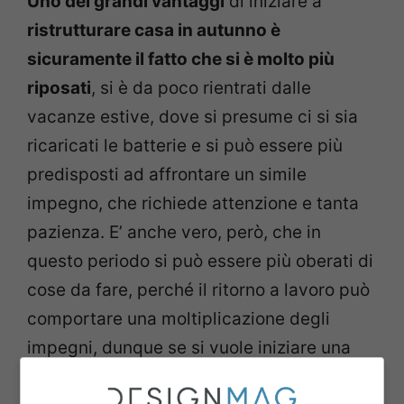
Uno dei grandi vantaggi
di iniziare a
ristrutturare casa in autunno è
sicuramente il fatto che si è molto più
riposati
, si è da poco rientrati dalle
vacanze estive, dove si presume ci si sia
ricaricati le batterie e si può essere più
predisposti ad affrontare un simile
impegno, che richiede attenzione e tanta
pazienza. E’ anche vero, però, che in
questo periodo si può essere più oberati di
cose da fare, perché il ritorno a lavoro può
comportare una moltiplicazione degli
impegni, dunque se si vuole iniziare una
ristrutturazione in casa autunnale
è bene