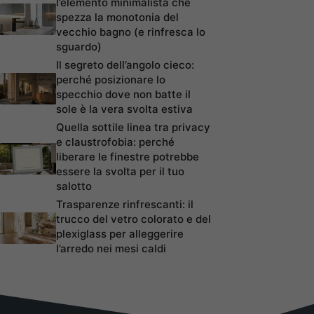
l’elemento minimalista che
spezza la monotonia del
vecchio bagno (e rinfresca lo
sguardo)
Il segreto dell’angolo cieco:
perché posizionare lo
specchio dove non batte il
sole è la vera svolta estiva
Quella sottile linea tra privacy
e claustrofobia: perché
liberare le finestre potrebbe
essere la svolta per il tuo
salotto
Trasparenze rinfrescanti: il
trucco del vetro colorato e del
plexiglass per alleggerire
l’arredo nei mesi caldi