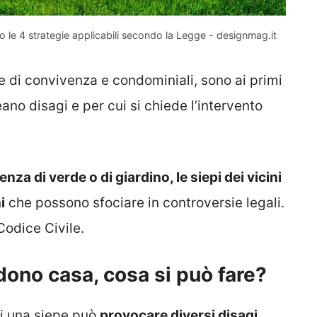
co le 4 strategie applicabili secondo la Legge - designmag.it
e di convivenza e condominiali, sono ai primi
no disagi e per cui si chiede l’intervento
nza di verde o di giardino, le siepi dei vicini
i
che possono sfociare in controversie legali.
Codice Civile.
adono casa, cosa si può fare?
di una siepe può
provocare diversi disagi
,