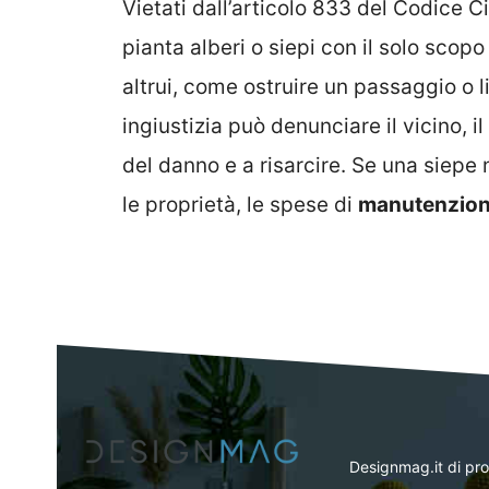
Vietati dall’articolo 833 del Codice Ci
pianta alberi o siepi con il solo scopo
altrui, come ostruire un passaggio o l
ingiustizia può denunciare il vicino, 
del danno e a risarcire. Se una siep
le proprietà, le spese di
manutenzione
Designmag.it di pr