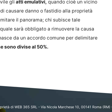
vile gli
atti emulativi,
quando cioè un vicino
 di causare danno o fastidio alla proprietà
imitare il panorama; chi subisce tale
il quale sarà obbligato a rimuovere la causa
e nasce da un accordo comune per delimitare
 sono divise al 50%.
oprietà di WEB 365 SRL - Via Nicola Marchese 10, 00141 Roma (RM) 