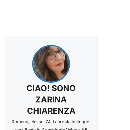
CIAO! SONO
ZARINA
CHIARENZA
Romana, classe ’74. Laureata in lingue,
certificata in CoachingbyValues. Mi