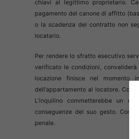
chiavi al legittimo proprietario. 
pagamento del canone di affitto (bas
o la scadenza del contratto non seg
locatario.
Per rendere lo sfratto esecutivo serv
verificato le condizioni, convaliderà 
locazione finisce nel momento in
dell’appartamento al locatore. Cos
L’inquilino commetterebbe un rea
conseguenze del suo gesto. Consegu
penale.