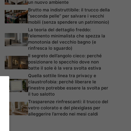
un nuovo ambiente
Brutto ma indistruttibile: il trucco della
“seconda pelle” per salvare i vecchi
mobili (senza spendere un patrimonio)
La teoria del dettaglio freddo:
l’elemento minimalista che spezza la
monotonia del vecchio bagno (e
rinfresca lo sguardo)
Il segreto dell’angolo cieco: perché
posizionare lo specchio dove non
batte il sole è la vera svolta estiva
Quella sottile linea tra privacy e
claustrofobia: perché liberare le
finestre potrebbe essere la svolta per
il tuo salotto
Trasparenze rinfrescanti: il trucco del
vetro colorato e del plexiglass per
alleggerire l’arredo nei mesi caldi