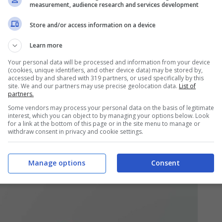
le chiavi, cosa sapere
measurement, audience research and services development
Store and/or access information on a device
quilino deve lasciare l’immobile
entro la data
Learn more
uesta scadenza, sarà facoltà del proprietario
Your personal data will be processed and information from your device
ntervento di un Ufficiale giudiziario o della
(cookies, unique identifiers, and other device data) may be stored by,
accessed by and shared with 319 partners, or used specifically by this
site. We and our partners may use precise geolocation data.
List of
Succede se la riconsegna delle chiavi non
partners.
come previsto dalla Legge. Nello specifico ci
Some vendors may process your personal data on the basis of legitimate
interest, which you can object to by managing your options below. Look
in caso di mancata riconsegna.
for a link at the bottom of this page or in the site menu to manage or
withdraw consent in privacy and cookie settings.
Manage options
Consent