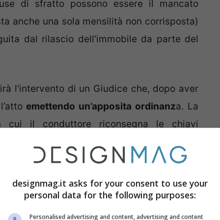
Cause di sfratto possono essere il mancato
ta anche una sola mensilità non corrisposta)
uita dal rilascio dell’immobile da parte del
irà l’intervento di un Giudice che, dopo aver
l’atto
emettendo un’apposita ordinanz
a. La
 cui il conduttore riconsegna le chiavi
a accadrebbe se ciò non dovesse succedere?
to e sarà tenuto ad accettare le dirette
enze rilevanti sul piano amministrativo e
designmag.it asks for your consent to use your
personal data for the following purposes:
Personalised advertising and content, advertising and content