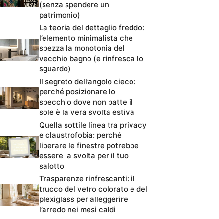
(senza spendere un
patrimonio)
La teoria del dettaglio freddo:
l’elemento minimalista che
spezza la monotonia del
vecchio bagno (e rinfresca lo
sguardo)
Il segreto dell’angolo cieco:
perché posizionare lo
specchio dove non batte il
sole è la vera svolta estiva
Quella sottile linea tra privacy
e claustrofobia: perché
liberare le finestre potrebbe
essere la svolta per il tuo
salotto
Trasparenze rinfrescanti: il
trucco del vetro colorato e del
plexiglass per alleggerire
l’arredo nei mesi caldi