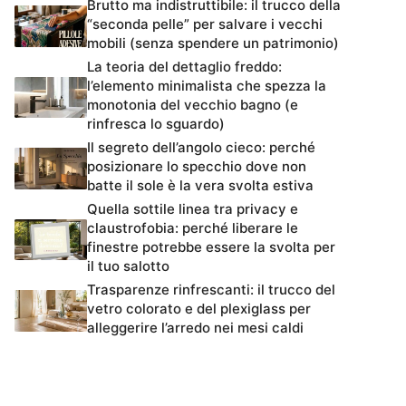
Brutto ma indistruttibile: il trucco della
“seconda pelle” per salvare i vecchi
mobili (senza spendere un patrimonio)
La teoria del dettaglio freddo:
l’elemento minimalista che spezza la
monotonia del vecchio bagno (e
rinfresca lo sguardo)
Il segreto dell’angolo cieco: perché
posizionare lo specchio dove non
batte il sole è la vera svolta estiva
Quella sottile linea tra privacy e
claustrofobia: perché liberare le
finestre potrebbe essere la svolta per
il tuo salotto
Trasparenze rinfrescanti: il trucco del
vetro colorato e del plexiglass per
alleggerire l’arredo nei mesi caldi