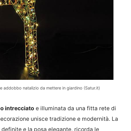
e addobbo natalizio da mettere in giardino (Satur.it)
lo intrecciato
e illuminata da una fitta rete di
decorazione unisce tradizione e modernità. La
definite e la posa elegante, ricorda le