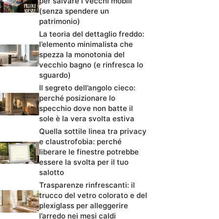
per salvare i vecchi mobili
(senza spendere un
patrimonio)
La teoria del dettaglio freddo:
l’elemento minimalista che
spezza la monotonia del
vecchio bagno (e rinfresca lo
sguardo)
Il segreto dell’angolo cieco:
perché posizionare lo
specchio dove non batte il
sole è la vera svolta estiva
Quella sottile linea tra privacy
e claustrofobia: perché
liberare le finestre potrebbe
essere la svolta per il tuo
salotto
Trasparenze rinfrescanti: il
trucco del vetro colorato e del
plexiglass per alleggerire
l’arredo nei mesi caldi