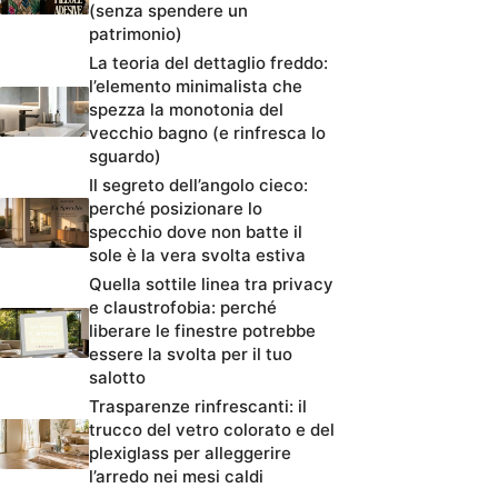
(senza spendere un
patrimonio)
La teoria del dettaglio freddo:
l’elemento minimalista che
spezza la monotonia del
vecchio bagno (e rinfresca lo
sguardo)
Il segreto dell’angolo cieco:
perché posizionare lo
specchio dove non batte il
sole è la vera svolta estiva
Quella sottile linea tra privacy
e claustrofobia: perché
liberare le finestre potrebbe
essere la svolta per il tuo
salotto
Trasparenze rinfrescanti: il
trucco del vetro colorato e del
plexiglass per alleggerire
l’arredo nei mesi caldi