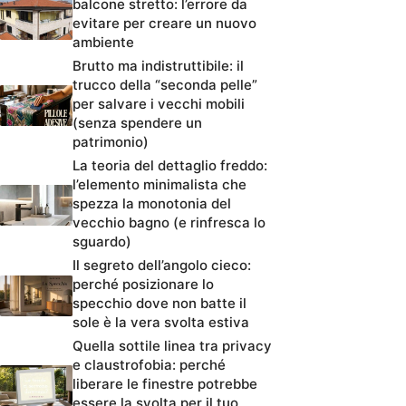
balcone stretto: l’errore da
evitare per creare un nuovo
ambiente
Brutto ma indistruttibile: il
trucco della “seconda pelle”
per salvare i vecchi mobili
(senza spendere un
patrimonio)
La teoria del dettaglio freddo:
l’elemento minimalista che
spezza la monotonia del
vecchio bagno (e rinfresca lo
sguardo)
Il segreto dell’angolo cieco:
perché posizionare lo
specchio dove non batte il
sole è la vera svolta estiva
Quella sottile linea tra privacy
e claustrofobia: perché
liberare le finestre potrebbe
essere la svolta per il tuo