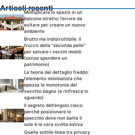
Articoli recenti
Moltiplicare lo spazio in un
balcone stretto: l’errore da
evitare per creare un nuovo
ambiente
Brutto ma indistruttibile: il
trucco della “seconda pelle”
per salvare i vecchi mobili
(senza spendere un
patrimonio)
La teoria del dettaglio freddo:
l’elemento minimalista che
spezza la monotonia del
vecchio bagno (e rinfresca lo
sguardo)
Il segreto dell’angolo cieco:
perché posizionare lo
specchio dove non batte il
sole è la vera svolta estiva
Quella sottile linea tra privacy