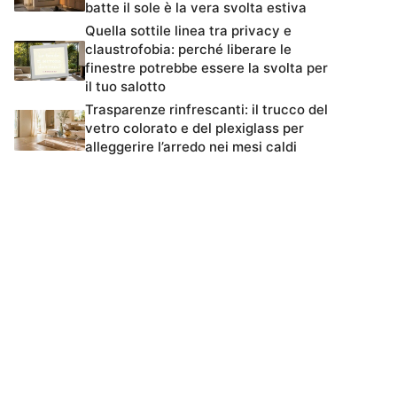
batte il sole è la vera svolta estiva
Quella sottile linea tra privacy e
claustrofobia: perché liberare le
finestre potrebbe essere la svolta per
il tuo salotto
Trasparenze rinfrescanti: il trucco del
vetro colorato e del plexiglass per
alleggerire l’arredo nei mesi caldi