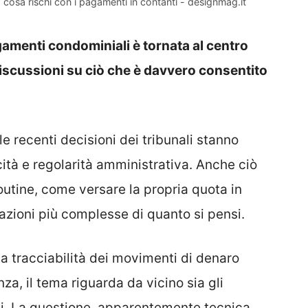
cosa rischi con i pagamenti in contanti - designmag.it
agamenti condominiali è tornata al centro
discussioni su ciò che è davvero consentito
e recenti decisioni dei tribunali stanno
icità e regolarità amministrativa. Anche ciò
utine, come versare la propria quota in
azioni più complesse di quanto si pensi.
la tracciabilità dei movimenti di denaro
 il tema riguarda da vicino sia gli
ni. La questione, apparentemente tecnica,