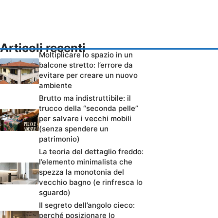
Articoli recenti
Moltiplicare lo spazio in un
balcone stretto: l’errore da
evitare per creare un nuovo
ambiente
Brutto ma indistruttibile: il
trucco della “seconda pelle”
per salvare i vecchi mobili
(senza spendere un
patrimonio)
La teoria del dettaglio freddo:
l’elemento minimalista che
spezza la monotonia del
vecchio bagno (e rinfresca lo
sguardo)
Il segreto dell’angolo cieco:
perché posizionare lo