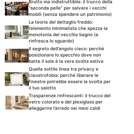
Brutto ma indistruttibile: il trucco della
“seconda pelle” per salvare i vecchi
mobili (senza spendere un patrimonio)
La teoria del dettaglio freddo:
l’elemento minimalista che spezza la
monotonia del vecchio bagno (e
rinfresca lo sguardo)
Il segreto dell’angolo cieco: perché
posizionare lo specchio dove non
batte il sole è la vera svolta estiva
Quella sottile linea tra privacy e
claustrofobia: perché liberare le
finestre potrebbe essere la svolta per
il tuo salotto
Trasparenze rinfrescanti: il trucco del
vetro colorato e del plexiglass per
alleggerire l’arredo nei mesi caldi