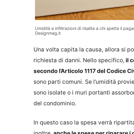
Umidità e infiltrazioni di risalita a chi spetta il
Designmag.it
Una volta capita la causa, allora si p
richiesta di danni. Nello specifico,
il 
secondo l’Articolo 1117 del Codice Ci
sono parti comuni. Se l’umidità provi
sono isolate o i muri portanti assor
del condominio.
In questo caso la spesa verrà ripartita
inoltre,
anche le spese per riparare i 