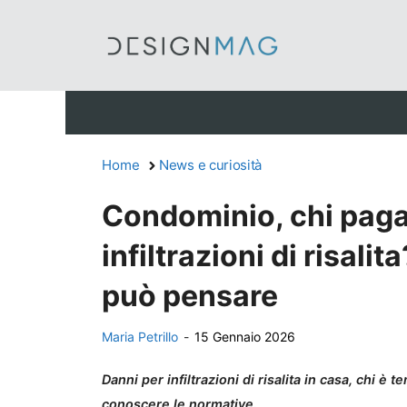
Vai
al
contenuto
Home
News e curiosità
Condominio, chi paga 
infiltrazioni di risal
può pensare
Maria Petrillo
-
15 Gennaio 2026
Danni per infiltrazioni di risalita in casa, chi è
conoscere le normative.