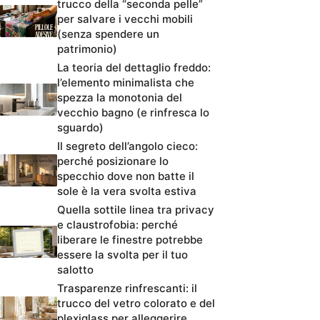
trucco della “seconda pelle”
per salvare i vecchi mobili
(senza spendere un
patrimonio)
La teoria del dettaglio freddo:
l’elemento minimalista che
spezza la monotonia del
vecchio bagno (e rinfresca lo
sguardo)
Il segreto dell’angolo cieco:
perché posizionare lo
specchio dove non batte il
sole è la vera svolta estiva
Quella sottile linea tra privacy
e claustrofobia: perché
liberare le finestre potrebbe
essere la svolta per il tuo
salotto
Trasparenze rinfrescanti: il
trucco del vetro colorato e del
plexiglass per alleggerire