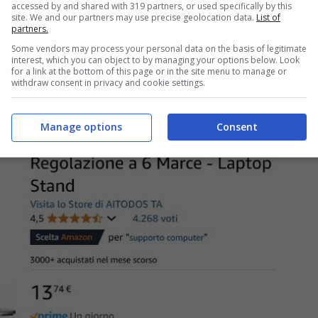
accessed by and shared with 319 partners, or used specifically by this
site. We and our partners may use precise geolocation data.
List of
partners.
Some vendors may process your personal data on the basis of legitimate
interest, which you can object to by managing your options below. Look
for a link at the bottom of this page or in the site menu to manage or
withdraw consent in privacy and cookie settings.
Manage options
Consent