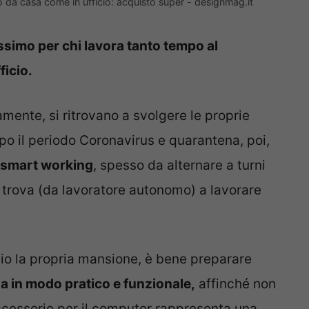
 da casa come in ufficio: acquisto super - designmag.it
simo per chi lavora tanto tempo al
ficio.
amente, si ritrovano a svolgere le proprie
o il periodo Coronavirus e quarantena, poi,
i smart working
, spesso da alternare a turni
si trova (da lavoratore autonomo) a lavorare
lio la propria mansione, è bene preparare
a in modo pratico e funzionale,
affinché non
cessorio per il computer rappresenta una