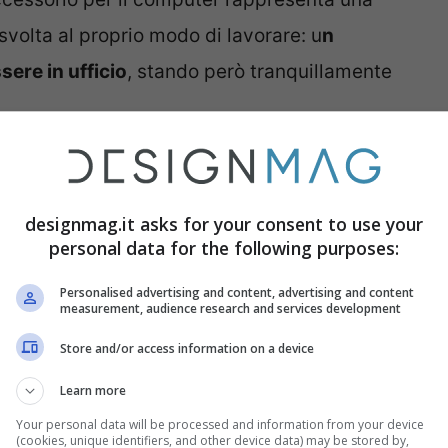
svolta al proprio modo di lavorare: u
n
sere in ufficio
, stando però tranquillamente
ter di cui non potrai più fare
 sarà come quello in ufficio
designmag.it asks for your consent to use your
personal data for the following purposes:
ta spesso questo accessorio, ma in realtà è
Personalised advertising and content, advertising and content
ere la posizione corretta davanti allo
measurement, audience research and services development
ptop, infatti, possiamo far si che lo schermo
Store and/or access information on a device
dei nostri occhi, stancando meno la vista, il
Learn more
Your personal data will be processed and information from your device
(cookies, unique identifiers, and other device data) may be stored by,