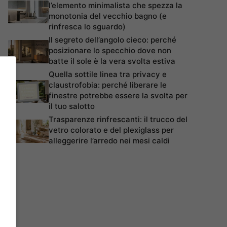
l’elemento minimalista che spezza la
monotonia del vecchio bagno (e
rinfresca lo sguardo)
Il segreto dell’angolo cieco: perché
posizionare lo specchio dove non
batte il sole è la vera svolta estiva
Quella sottile linea tra privacy e
claustrofobia: perché liberare le
finestre potrebbe essere la svolta per
il tuo salotto
Trasparenze rinfrescanti: il trucco del
vetro colorato e del plexiglass per
alleggerire l’arredo nei mesi caldi