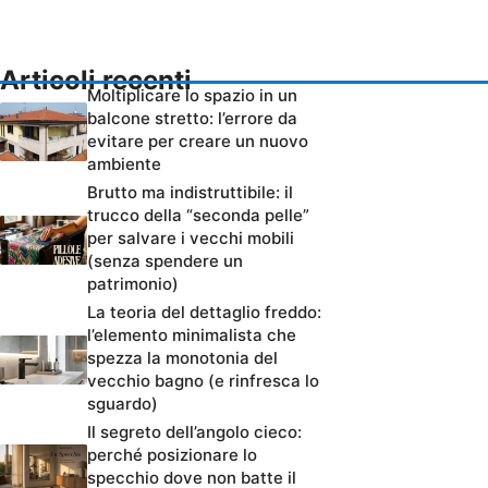
Articoli recenti
Moltiplicare lo spazio in un
balcone stretto: l’errore da
evitare per creare un nuovo
ambiente
Brutto ma indistruttibile: il
trucco della “seconda pelle”
per salvare i vecchi mobili
(senza spendere un
patrimonio)
La teoria del dettaglio freddo:
l’elemento minimalista che
spezza la monotonia del
vecchio bagno (e rinfresca lo
sguardo)
Il segreto dell’angolo cieco:
perché posizionare lo
specchio dove non batte il