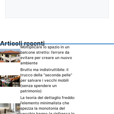
Articoli recenti
Moltiplicare lo spazio in un
balcone stretto: l’errore da
evitare per creare un nuovo
ambiente
Brutto ma indistruttibile: il
trucco della “seconda pelle”
per salvare i vecchi mobili
(senza spendere un
patrimonio)
La teoria del dettaglio freddo:
l’elemento minimalista che
spezza la monotonia del
vecchio bagno (e rinfresca lo