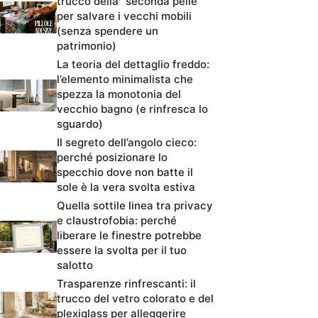
trucco della “seconda pelle”
per salvare i vecchi mobili
(senza spendere un
patrimonio)
La teoria del dettaglio freddo:
l’elemento minimalista che
spezza la monotonia del
vecchio bagno (e rinfresca lo
sguardo)
Il segreto dell’angolo cieco:
perché posizionare lo
specchio dove non batte il
sole è la vera svolta estiva
Quella sottile linea tra privacy
e claustrofobia: perché
liberare le finestre potrebbe
essere la svolta per il tuo
salotto
Trasparenze rinfrescanti: il
trucco del vetro colorato e del
plexiglass per alleggerire